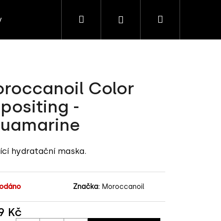
Hledat
Nákupní
Přihlášení
y
Salon
Značky
košík
roccanoil Color
positing -
uamarine
ící hydratační maska.
odáno
Značka:
Moroccanoil
9 Kč