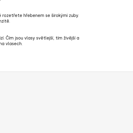
ě rozetřete hřebenem se širokými zuby.
zitě.
Čím jsou vlasy světlejší, tím živější a
 na vlasech.