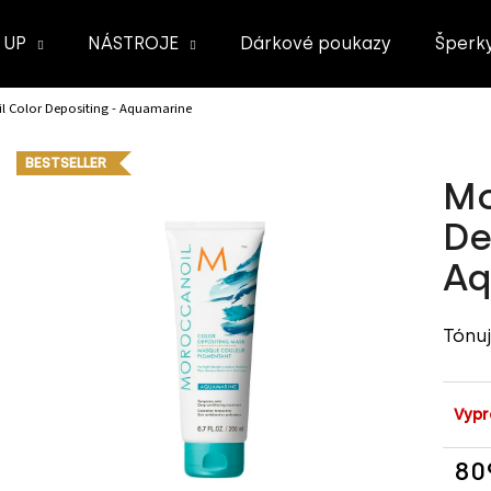
 UP
NÁSTROJE
Dárkové poukazy
Šperk
l Color Depositing - Aquamarine
Co potřebujete najít?
BESTSELLER
Mo
HLEDAT
De
Aq
Doporučujeme
Tónuj
Vypr
80