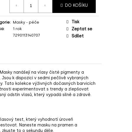
ná
DO KOŠÍKU
:
Tisk
gorie
:
Masky - péče
ka
:
1 rok
Zeptat se
7290113140707
Sdílet
Masky nanášejí na vlasy čisté pigmenty a
.
Jsou k dispozici v sedmi pečlivě vybraných
sy.
Tato kolekce výživných dočasných barvicích
možnosti experimentovat s trendy a zlepšovat
ý odstín vlasů, který vypadá silně a zdravě.
asový test, který vyhodnotí úroveň
testovat. Naneste masku na pramen a
, zkuste to o sekundu déle.