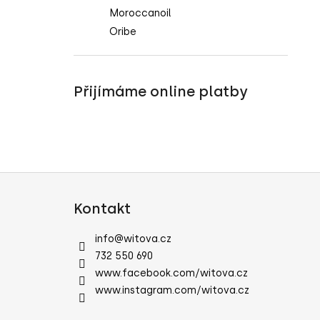
Moroccanoil
Oribe
Přijímáme online platby
Z
á
Kontakt
p
a
info
@
witova.cz
t
732 550 690
í
www.facebook.com/witova.cz
www.instagram.com/witova.cz