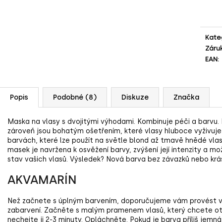
Měr
cena
Kate
Záru
EAN
:
Popis
Podobné (8)
Diskuze
Značka
Maska na vlasy s dvojitými výhodami.
Kombinuje péči a barvu.
zároveň jsou bohatým ošetřením, které vlasy hluboce vyživuje
barvách, které lze použít na světle blond až tmavě hnědé vla
masek je navržena k osvěžení barvy, zvýšení její intenzity a 
stav vašich vlasů.
Výsledek?
Nová barva bez závazků nebo krásn
AKVAMARÍN
Než začnete s úplným barvením, doporučujeme vám provést vl
zabarvení. Začněte s malým pramenem vlasů, který chcete o
nechejte ji 2-3 minuty. Opláchněte. Pokud je barva příliš jemná