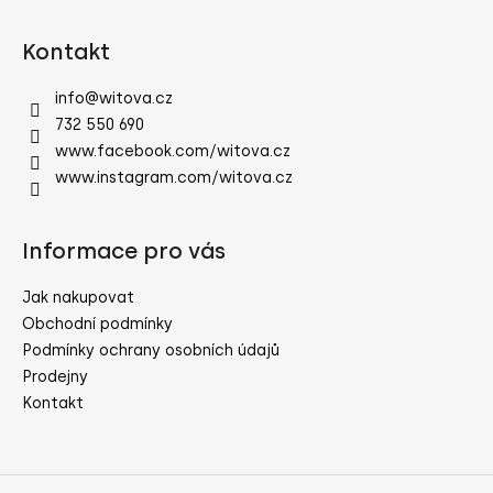
Z
á
Kontakt
p
a
info
@
witova.cz
t
732 550 690
í
www.facebook.com/witova.cz
www.instagram.com/witova.cz
Informace pro vás
Jak nakupovat
Obchodní podmínky
Podmínky ochrany osobních údajů
Prodejny
Kontakt