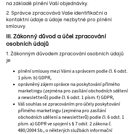
č
na základě plnění Vaší objednávky.
u
2. Správce zpracovává Vaše identifikační a
j
kontaktní údaje a údaje nezbytné pro plnění
e
smlouvy.
m
e
III.
Zákonný důvod a účel zpracování
osobních údajů
1. Zákonným důvodem zpracování osobních údajů
je
plnění smlouvy mezi Vámi a správcem podle čl. 6 odst.
1 písm. b) GDPR,
oprávněný zájem správce na poskytování přímého
marketingu (zejména pro zasílání obchodních sdělení
a newsletterů) podle čl. 6 odst. 1 písm. f) GDPR,
Váš souhlas se zpracováním pro účely poskytování
přímého marketingu (zejména pro zasílání
obchodních sdělení a newsletterů) podle čl. 6 odst. 1
písm. a) GDPR ve spojení s § 7 odst. 2 zákona č.
480/2004 Sb., o některých službách informační