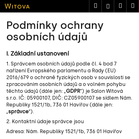
K
Přejít
Hledat
Nákup
M
Přihlášen
na
o
obsah
košík
Zpět
Zpět
š
Podmínky ochrany
í
C
osobních údajů
k
o
p
I.
Základní ustanovení
o
1. Správcem osobních údajů podle čl. 4 bod 7
t
nařízení Evropského parlamentu a Rady (EU)
ř
2016/679 o ochraně fyzických osob v souvislosti se
e
zpracováním osobních údajů a o volném pohybu
b
těchto údajů (dále jen: „
GDPR
”) je Salon Witová
u
s.r.o. IČ: 05900107, DIČ: CZ05900107 se sídlem Nám.
Republiky 1521/1b, 736 01 Havířov (dále jen:
j
„
správce
“).
e
t
2. Kontaktní údaje správce jsou
e
Adresa: Nám. Republiky 1521/1b, 736 01 Havířov
n