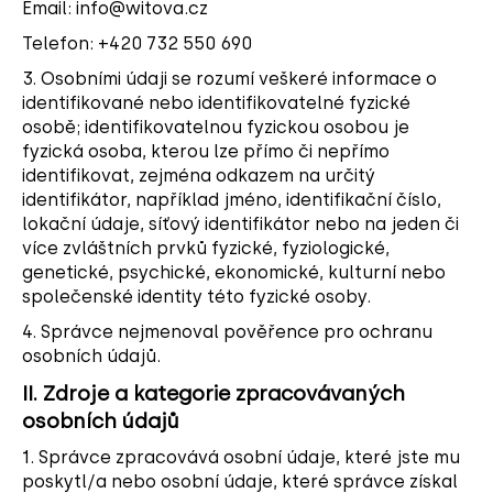
Email: info@witova.cz
a
Telefon:
+420 732 550 690
j
3. Osobními údaji se rozumí veškeré informace o
í
identifikované nebo identifikovatelné fyzické
t
osobě; identifikovatelnou fyzickou osobou je
?
fyzická osoba, kterou lze přímo či nepřímo
identifikovat, zejména odkazem na určitý
identifikátor, například jméno, identifikační číslo,
lokační údaje, síťový identifikátor nebo na jeden či
více zvláštních prvků fyzické, fyziologické,
HLEDAT
genetické, psychické, ekonomické, kulturní nebo
společenské identity této fyzické osoby.
4. Správce nejmenoval pověřence pro ochranu
D
osobních údajů.
o
II.
Zdroje a kategorie zpracovávaných
p
osobních údajů
o
r
1. Správce zpracovává osobní údaje, které jste mu
u
poskytl/a nebo osobní údaje, které správce získal