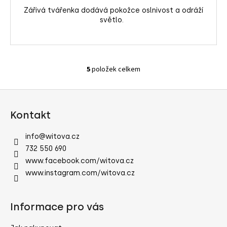
Zářivá tvářenka dodává pokožce oslnivost a odráží
světlo.
5
položek celkem
O
v
Z
l
á
á
Kontakt
d
p
a
a
info
@
witova.cz
c
t
732 550 690
í
í
www.facebook.com/witova.cz
p
www.instagram.com/witova.cz
r
v
k
Informace pro vás
y
v