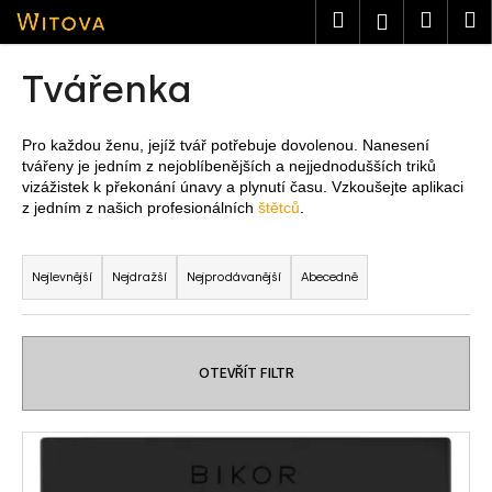
K
Přejít
Hledat
Nákup
M
Přihlášen
na
o
obsah
košík
Zpět
Zpět
š
Tvářenka
í
C
k
o
Pro každou ženu, jejíž tvář potřebuje dovolenou. Nanesení
tvářeny je jedním z nejoblíbenějších a nejjednodušších triků
p
vizážistek k překonání únavy a plynutí času. Vzkoušejte aplikaci
o
z jedním z našich profesionálních
štětců
.
t
Ř
ř
a
Nejlevnější
Nejdražší
Nejprodávanější
Abecedně
e
z
b
e
u
n
j
OTEVŘÍT FILTR
í
e
p
t
V
r
e
ý
o
n