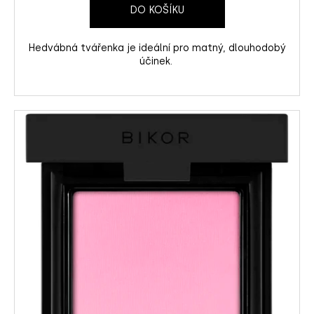
č
DO KOŠÍKU
u
j
e
Hedvábná tvářenka je ideální pro matný, dlouhodobý
účinek.
m
e