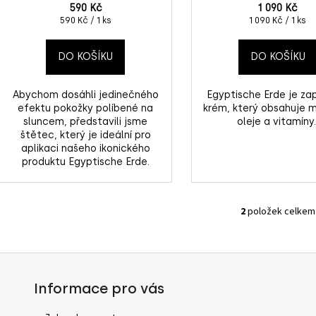
590 Kč
1 090 Kč
Měrná
Měrná
590 Kč / 1 ks
1 090 Kč / 1 ks
cena:
cena:
DO KOŠÍKU
DO KOŠÍKU
Abychom dosáhli jedinečného
Egyptische Erde je z
efektu pokožky políbené na
krém, který obsahuje m
sluncem, představili jsme
oleje a vitamíny
štětec, který je ideální pro
aplikaci našeho ikonického
produktu Egyptische Erde.
2
položek celkem
O
v
l
á
d
Informace pro vás
a
c