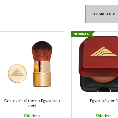
e
n
OTEVŘÍT FILTR
p
V
r
NOVINKA
ý
o
p
d
u
s
k
p
t
r
ů
o
d
u
k
Cestovní stětec na Egyptskou
Egyptská země
t
zemi
ů
Skladem
Skladem