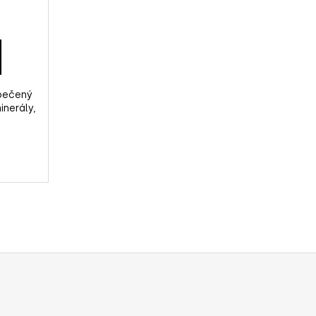
apečený
inerály,
.