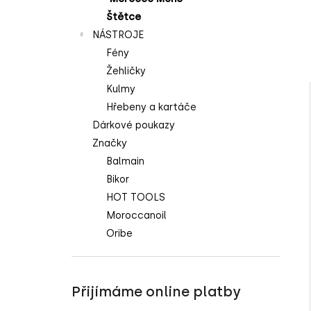
l
Štětce
NÁSTROJE
í
Fény
Žehličky
Kulmy
Hřebeny a kartáče
Dárkové poukazy
i
Značky
Balmain
Bikor
HOT TOOLS
Moroccanoil
Oribe
Přijímáme online platby