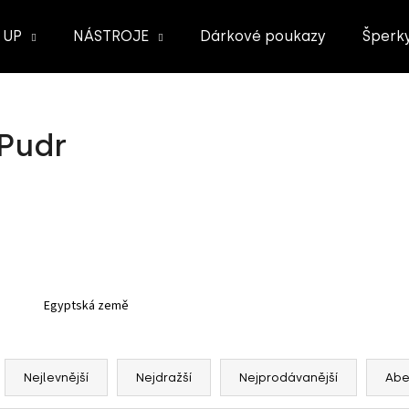
 UP
NÁSTROJE
Dárkové poukazy
Šperk
Co potřebujete najít?
Pudr
HLEDAT
Doporučujeme
Egyptská země
Ř
a
Nejlevnější
Nejdražší
Nejprodávanější
Ab
z