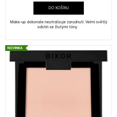
č
u
DO KOŠÍKU
j
e
Make-up dokonale neutralizuje zarudnutí. Velmi světlý
m
odstín se žlutými tóny.
e
NOVINKA