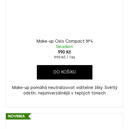
Make-up Oslo Compact N°4
Skladem
990 Kč
Měrná
990 Kč / 1 ks
cena:
DO KOŠÍKU
Make-up pomáhá neutralizovat viditelné žilky. Světlý
odstín, nejuniverzálnější v teplých tónech
NOVINKA