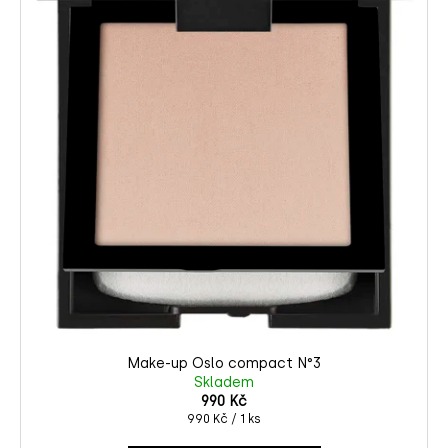
Make-up Oslo compact N°3
Skladem
990 Kč
Měrná
990 Kč / 1 ks
cena: