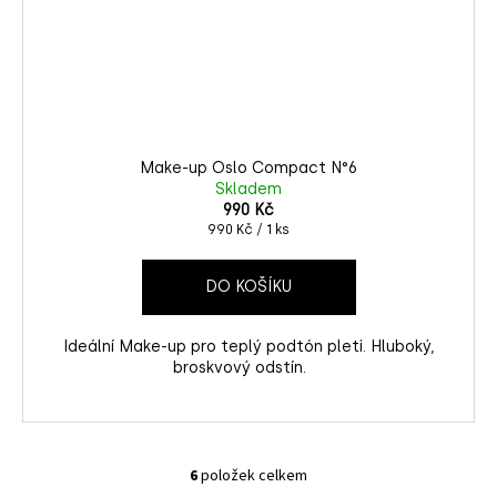
Make-up Oslo Compact N°6
Skladem
990 Kč
Měrná
990 Kč / 1 ks
cena:
DO KOŠÍKU
Ideální Make-up pro teplý podtón pleti. Hluboký,
broskvový odstín.
6
položek celkem
O