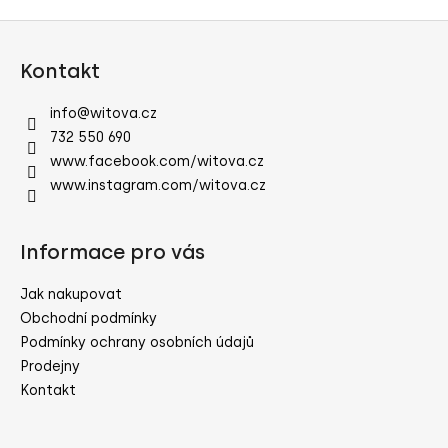
v
Z
l
á
á
Kontakt
d
p
a
a
info
@
witova.cz
c
t
732 550 690
í
í
www.facebook.com/witova.cz
p
www.instagram.com/witova.cz
r
v
k
Informace pro vás
y
v
Jak nakupovat
ý
p
Obchodní podmínky
i
Podmínky ochrany osobních údajů
s
Prodejny
u
Kontakt