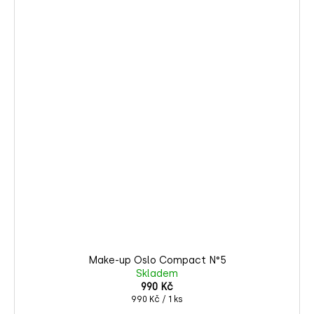
Make-up Oslo Compact N°5
Skladem
990 Kč
Měrná
990 Kč / 1 ks
cena: