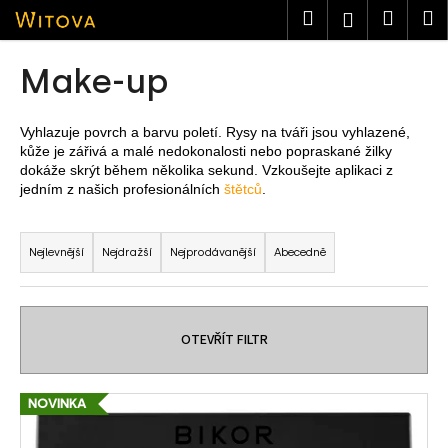
K
Přejít
Hledat
Nákup
M
Přihlášen
na
o
obsah
košík
Zpět
Zpět
š
Make-up
í
C
k
o
Vyhlazuje povrch a barvu poletí. Rysy na tváři jsou vyhlazené,
kůže je zářivá a malé nedokonalosti nebo popraskané žilky
p
dokáže skrýt během několika sekund. Vzkoušejte aplikaci z
o
jedním z našich profesionálních
štětců
.
t
Ř
ř
a
Nejlevnější
Nejdražší
Nejprodávanější
Abecedně
e
z
b
e
u
n
j
OTEVŘÍT FILTR
í
e
p
t
V
NOVINKA
r
e
ý
o
n