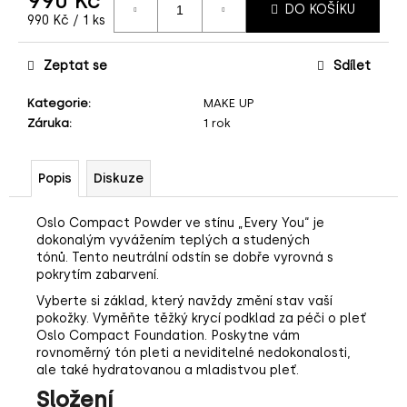
990 Kč
č
DO KOŠÍKU
Měrná
990 Kč / 1 ks
u
cena:
j
e
Zeptat se
Sdílet
m
e
Kategorie
:
MAKE UP
Záruka
:
1 rok
Popis
Diskuze
Oslo Compact Powder ve stínu „Every You“ je
dokonalým vyvážením teplých a studených
tónů.
Tento neutrální odstín se dobře vyrovná s
pokrytím zabarvení.
Vyberte si základ, který navždy změní stav vaší
pokožky.
Vyměňte těžký krycí podklad za péči o pleť
Oslo Compact Foundation.
Poskytne vám
rovnoměrný tón pleti a neviditelné nedokonalosti,
ale také hydratovanou a mladistvou pleť.
Složení