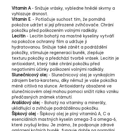
Vitamin A
- Snižuje vrásky, vybledne hnědé skvrny a
vyhlazuje drsnost.
Vitamin E
. -
Potlačuje suchost tím, že pomáhá
pokožce udržet si její přirozené zvlhčovače. Chrání
pokožku před poškozením volnými radikály.
Lecitin
- Lecitin bohatý na mastné kyseliny vytváří
na pokožce ochranný film a udržuje ji
hydratovanou. Snižuje také zánět a podráždění
pokožky, stimuluje regeneraci buněk, zlepšuje
texturu pokožky a předchází tvorbě vrásek. Lecitin je
antioxidant, který také chrání pokožku před
negativními účinky poškození volnými radikály.
Slunečnicový ole
j - Slunečnicový olej je vynikajícím
zdrojem beta-karotenu, díky němuž je vaše pokožka
méně citlivá na slunce. Antioxidanty obsažené ve
slunečnicovém oleji mohou pomoci snížit riziko vzniku
předčasných známek stárnutí.
Arašídový ole
j - Bohatý na vitamíny a minerály,
uklidňující a zvlhčuje podrážděnou pokožku.
Šípkový olej
- Šípkový olej je plný vitamínů A, C a
esenciálních mastných kyselin omega-3 a omega-6,
které zvyšují krásu. Je známo, že podporuje zdravé
omlazení kožních buněk, funguje dobře na normální