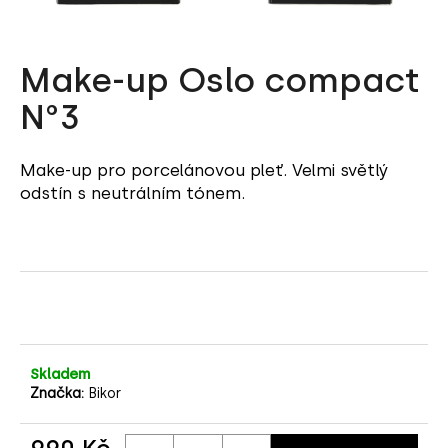
a
j
Make-up Oslo compact
í
t
N°3
?
Make-up pro porcelánovou pleť. Velmi světlý
odstín s neutrálním t
ó
nem.
HLEDAT
D
o
p
Skladem
o
Značka:
Bikor
r
u