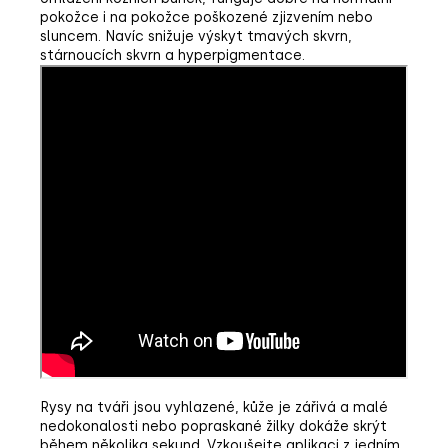
pokožce i na pokožce poškozené zjizvením nebo
sluncem. Navíc snižuje výskyt tmavých skvrn,
stárnoucích skvrn a hyperpigmentace.
Rysy na tváři jsou vyhlazené, kůže je zářivá a malé
nedokonalosti nebo popraskané žilky dokáže skrýt
během několika sekund. Vzkoušejte aplikaci z jedním