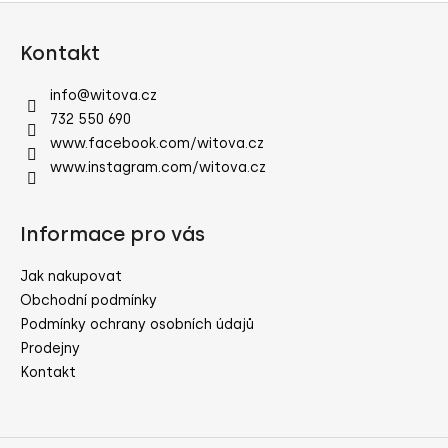
Z
á
Kontakt
p
a
info
@
witova.cz
t
732 550 690
í
www.facebook.com/witova.cz
www.instagram.com/witova.cz
Informace pro vás
Jak nakupovat
Obchodní podmínky
Podmínky ochrany osobních údajů
Prodejny
Kontakt