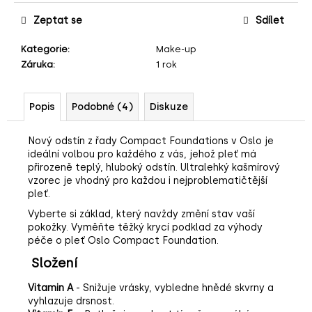
č
u
Zeptat se
Sdílet
j
e
Kategorie
:
Make-up
m
Záruka
:
1 rok
e
Popis
Podobné (4)
Diskuze
Nový odstín z řady Compact Foundations v Oslo je
ideální volbou pro každého z vás, jehož pleť má
přirozeně teplý, hluboký odstín.
Ultralehký kašmírový
vzorec je vhodný pro každou i nejproblematičtější
pleť.
Vyberte si základ, který navždy změní stav vaší
pokožky. Vyměňte těžký krycí podklad za výhody
péče o pleť Oslo Compact Foundation.
Složení
Vitamin A
- Snižuje vrásky, vybledne hnědé skvrny a
vyhlazuje drsnost.