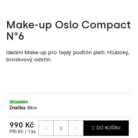
a
j
Make-up Oslo Compact
í
t
N°6
?
Ideální
Make-up pro teplý
podt
ó
n pleti. Hluboký,
broskvový odstín.
HLEDAT
D
Skladem
o
Značka:
Bikor
p
o
990 Kč
r
DO KOŠÍKU
Měrná
u
990 Kč / 1 ks
cena: