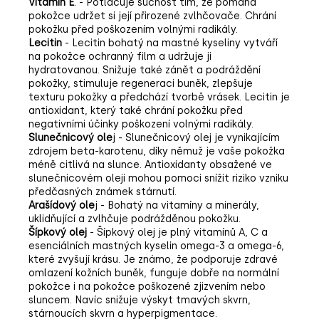
Vitamin E
. -
Potlačuje suchost tím, že pomáhá
pokožce udržet si její přirozené zvlhčovače. Chrání
pokožku před poškozením volnými radikály.
Lecitin
- Lecitin bohatý na mastné kyseliny vytváří
na pokožce ochranný film a udržuje ji
hydratovanou. Snižuje také zánět a podráždění
pokožky, stimuluje regeneraci buněk, zlepšuje
texturu pokožky a předchází tvorbě vrásek. Lecitin je
antioxidant, který také chrání pokožku před
negativními účinky poškození volnými radikály.
Slunečnicový ole
j - Slunečnicový olej je vynikajícím
zdrojem beta-karotenu, díky němuž je vaše pokožka
méně citlivá na slunce. Antioxidanty obsažené ve
slunečnicovém oleji mohou pomoci snížit riziko vzniku
předčasných známek stárnutí.
Arašídový ole
j - Bohatý na vitamíny a minerály,
uklidňující a zvlhčuje podrážděnou pokožku.
Šípkový olej
- Šípkový olej je plný vitamínů A, C a
esenciálních mastných kyselin omega-3 a omega-6,
které zvyšují krásu. Je známo, že podporuje zdravé
omlazení kožních buněk, funguje dobře na normální
pokožce i na pokožce poškozené zjizvením nebo
sluncem. Navíc snižuje výskyt tmavých skvrn,
stárnoucích skvrn a hyperpigmentace.