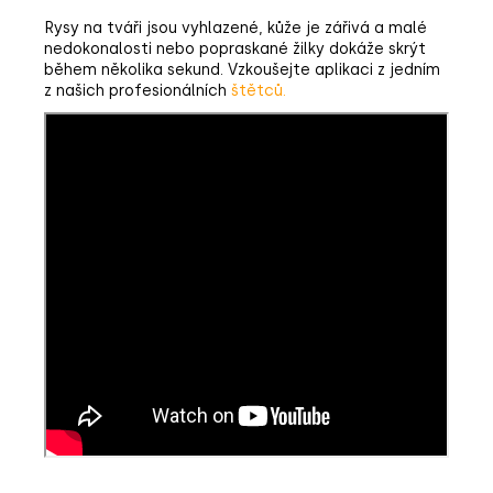
Rysy na tváři jsou vyhlazené, kůže je zářivá a malé
nedokonalosti nebo popraskané žilky dokáže skrýt
během několika sekund. Vzkoušejte aplikaci z jedním
z našich profesionálních
štětců
.