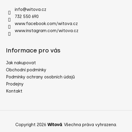
p
a
info
@
witova.cz
t
732 550 690
í
www.facebook.com/witova.cz
www.instagram.com/witova.cz
Informace pro vás
Jak nakupovat
Obchodní podmínky
Podmínky ochrany osobních údajů
Prodejny
Kontakt
Copyright 2026
Witová
. Všechna práva vyhrazena.