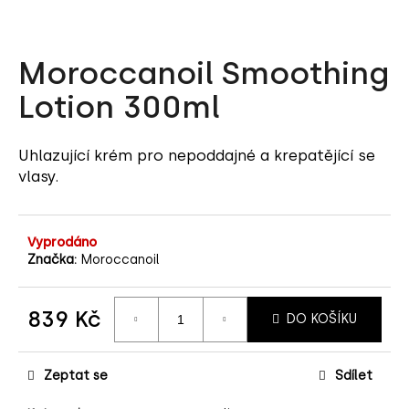
a
j
Moroccanoil Smoothing
í
t
Lotion 300ml
?
Uhlazující krém pro nepoddajné a krepatějící se
vlasy.
HLEDAT
Vyprodáno
Značka:
Moroccanoil
D
o
839 Kč
DO KOŠÍKU
p
Měrná
o
cena:
r
Zeptat se
Sdílet
u