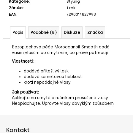
č
Kategorie
:
Styling
u
Záruka
:
1 rok
j
EAN
:
7290014827998
e
m
Popis
Podobné (8)
Diskuze
Značka
e
Bezoplachová péče Moroccanoil Smooth dodá
vašim vlasům po umytí vše, co právě potřebují.
Vlastnosti:
dodává přitažlivý lesk
dodává sametovou hebkost
krotí nepoddajné vlasy
Jak používat:
Aplikujte na umyté a ručníkem prosušené vlasy.
Neoplachujte. Upravte vlasy obvyklým způsobem
Z
á
Kontakt