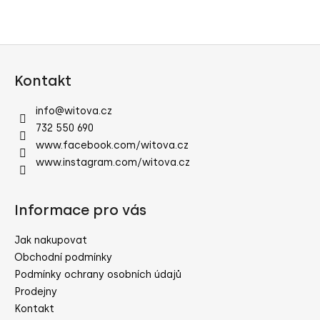
č
u
j
e
Z
m
á
Kontakt
e
p
a
info
@
witova.cz
t
732 550 690
í
www.facebook.com/witova.cz
www.instagram.com/witova.cz
Informace pro vás
Jak nakupovat
Obchodní podmínky
Podmínky ochrany osobních údajů
Prodejny
Kontakt