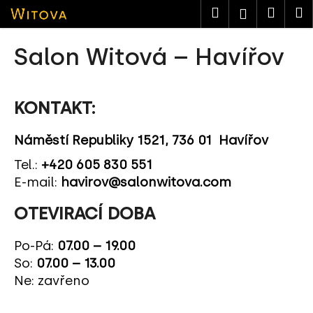
K
Přejít
Hledat
Nákup
M
Přihlášen
na
o
obsah
košík
Zpět
Zpět
š
Salon Witová – Havířov
í
C
k
o
KONTAKT:
p
o
Náměstí Republiky 1521, 736 01 Havířov
t
Tel.:
+420 605 830 551
ř
E-mail:
havirov@salonwitova.com
e
b
OTEVIRACÍ DOBA
u
j
Po-Pá:
07.00 – 19.00
e
So:
07.00 – 13.00
t
Ne:
zavřeno
e
n