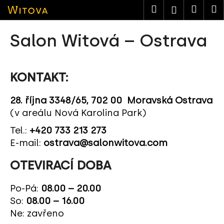
K
Přejít
Hledat
Nákup
M
Přihlášen
na
o
obsah
košík
Zpět
Zpět
š
Salon Witová – Ostrava
í
C
k
o
KONTAKT:
p
o
28. října 3348/65, 702 00 Moravská Ostrava
t
(v areálu Nová Karolina Park)
ř
Tel.:
+420 733 213 273
e
E-mail:
ostrava@salonwitova.com
b
u
OTEVIRACÍ DOBA
j
e
Po-Pá:
08.00 – 20.00
t
So:
08.00 – 16.00
e
Ne:
zavřeno
n