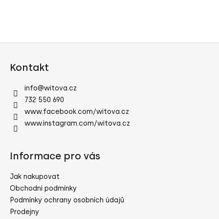
č
u
j
e
m
Z
e
á
Kontakt
p
a
info
@
witova.cz
t
732 550 690
í
www.facebook.com/witova.cz
www.instagram.com/witova.cz
Informace pro vás
Jak nakupovat
Obchodní podmínky
Podmínky ochrany osobních údajů
Prodejny