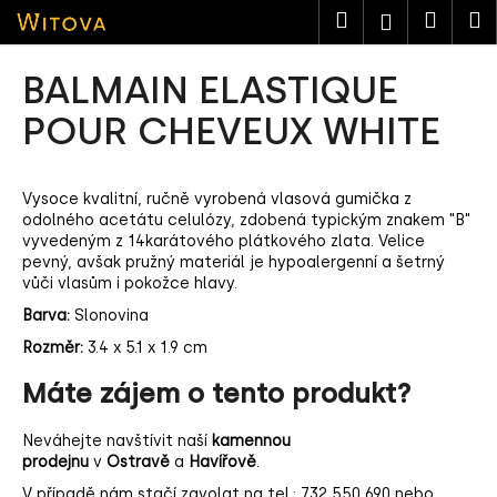
K
Přejít
Hledat
Nákup
M
Přihlášen
na
o
obsah
košík
Zpět
Zpět
š
BALMAIN ELASTIQUE
í
C
POUR CHEVEUX WHITE
k
o
p
Vysoce kvalitní, ručně vyrobená vlasová gumička z
o
odolného acetátu celulózy, zdobená typickým znakem "B"
t
vyvedeným z 14karátového plátkového zlata. Velice
ř
pevný, avšak pružný materiál je hypoalergenní a šetrný
vůči vlasům i pokožce hlavy.
e
Barva:
Slonovina
b
u
Rozměr:
3.4 x 5.1 x 1.9 cm
j
Máte zájem o tento produkt?
e
t
Neváhejte navštívit naší
kamennou
e
prodejnu
v
Ostravě
a
Havířově
.
n
V případě nám stačí zavolat na tel.:
732 550 690
nebo