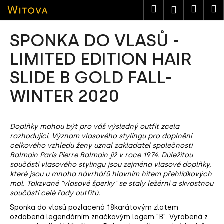
K
Přejít
Hledat
Nákup
M
Přihlášen
na
o
obsah
košík
Zpět
Zpět
š
SPONKA DO VLASŮ -
í
C
LIMITED EDITION HAIR
k
o
SLIDE B GOLD FALL-
p
WINTER 2020
o
t
ř
Doplňky mohou být pro váš výsledný outfit zcela
e
rozhodující. Význam vlasového stylingu pro doplnění
b
celkového vzhledu ženy uznal zakladatel společnosti
Balmain Paris Pierre Balmain již v roce 1974. Důležitou
u
součástí vlasového stylingu jsou zejména vlasové doplňky,
j
které jsou u mnoha návrhářů hlavním hitem přehlídkových
e
mol. Takzvané "vlasové šperky" se staly ležérní a skvostnou
součástí celé řady outfitů.
t
Sponka do vlasů pozlacená 18karátovým zlatem
e
ozdobená legendárním značkovým logem "B". Vyrobená z
n