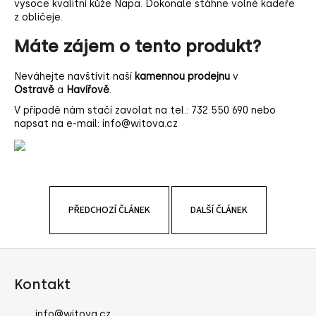
vysoce kvalitní kůže Napa. Dokonale stáhne volné kadeře
a
z obličeje.
j
Máte zájem o tento produkt?
í
t
Neváhejte navštívit naší
kamennou prodejnu
v
?
Ostravě
a
Havířově
.
V případě nám stačí zavolat na tel.:
732 550 690
nebo
napsat na e-mail:
info@witova.cz
HLEDAT
PŘEDCHOZÍ ČLÁNEK
DALŠÍ ČLÁNEK
D
o
Z
p
o
á
Kontakt
r
p
u
a
info
@
witova.cz