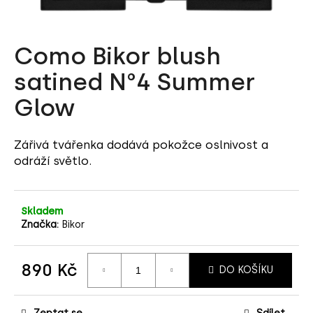
a
j
Como Bikor blush
í
t
satined N°4 Summer
?
Glow
Zářivá tvářenka dodává pokožce oslnivost a
odráží světlo.
HLEDAT
Skladem
D
Značka:
Bikor
o
p
890 Kč
o
DO KOŠÍKU
r
Měrná
cena:
u