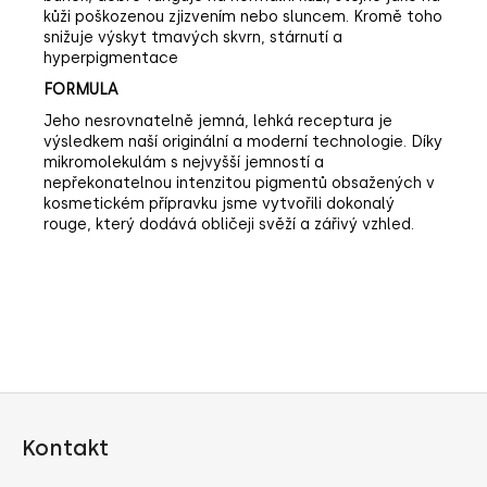
kůži poškozenou zjizvením nebo sluncem. Kromě toho
snižuje výskyt tmavých skvrn, stárnutí a
hyperpigmentace
FORMULA
Jeho nesrovnatelně jemná, lehká receptura je
výsledkem naší originální a moderní technologie. Díky
mikromolekulám s nejvyšší jemností a
nepřekonatelnou intenzitou pigmentů obsažených v
kosmetickém přípravku jsme vytvořili dokonalý
rouge, který dodává obličeji svěží a zářivý vzhled.
Z
á
Kontakt
p