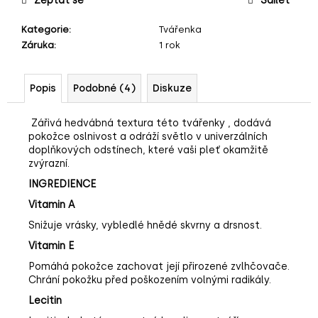
Zeptat se
Sdílet
č
u
Kategorie
:
Tvářenka
j
Záruka
:
1 rok
e
m
e
Popis
Podobné (4)
Diskuze
Zářivá hedvábná textura
této tvářenky , dodává
pokožce oslnivost a odráží světlo v univerzálních
doplňkových odstínech, které vaši pleť okamžitě
zvýrazní.
INGREDIENCE
Vitamin A
Snižuje vrásky, vybledlé hnědé skvrny a drsnost.
Vitamin E
Pomáhá pokožce zachovat její přirozené zvlhčovače.
Chrání pokožku před poškozením volnými radikály.
Lecitin