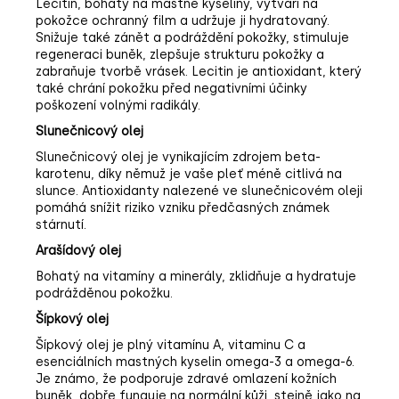
Lecitin, bohatý na mastné kyseliny, vytváří na
pokožce ochranný film a udržuje ji hydratovaný.
Snižuje také zánět a podráždění pokožky, stimuluje
regeneraci buněk, zlepšuje strukturu pokožky a
zabraňuje tvorbě vrásek. Lecitin je antioxidant, který
také chrání pokožku před negativními účinky
poškození volnými radikály.
Slunečnicový olej
Slunečnicový olej je vynikajícím zdrojem beta-
karotenu, díky němuž je vaše pleť méně citlivá na
slunce. Antioxidanty nalezené ve slunečnicovém oleji
pomáhá snížit riziko vzniku předčasných známek
stárnutí.
Arašídový olej
Bohatý na vitamíny a minerály, zklidňuje a hydratuje
podrážděnou pokožku.
Šípkový olej
Šípkový olej je plný vitamínu A, vitaminu C a
esenciálních mastných kyselin omega-3 a omega-6.
Je známo, že podporuje zdravé omlazení kožních
buněk, dobře funguje na normální kůži, stejně jako na