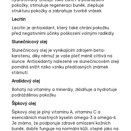
pokožky, stimuluje regeneraci buněk, zlepšuje
strukturu pokožky a zabraňuje tvorbě vrásek.
Lecitin
Lecitin je antioxidant, který také chrání pokožku
před negativními účinky poškození volnými radikály.
Slunečnicový olej
Slunečnicový olej je vynikajícím zdrojem beta-
karotenu, díky němuž je vaše pleť méně citlivá na
slunce. Antioxidanty nalezené ve slunečnicovém oleji
pomáhá snížit riziko vzniku předčasných známek
stárnutí.
Arašídový olej
Bohatý na vitamíny a minerály, zklidňuje a hydratuje
podrážděnou pokožku.
Šípkový olej
Šípkový olej je plný vitamínu A, vitaminu C a
esenciálních mastných kyselin omega-3 a omega-6.
Je známo, že podporuje zdravé omlazení kožních
buněk, dobře funguje na normální kůži, stejně jako na