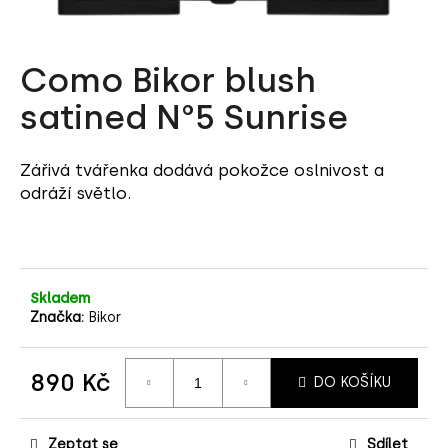
a
j
Como Bikor blush
í
t
satined N°5 Sunrise
?
Zářivá tvářenka dodává pokožce oslnivost a
odráží světlo.
HLEDAT
Skladem
D
Značka:
Bikor
o
p
890 Kč
DO KOŠÍKU
o
Měrná
r
cena:
u
Zeptat se
Sdílet