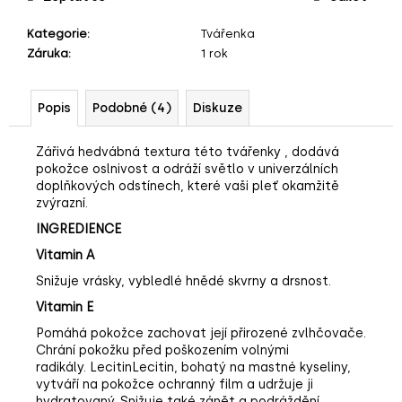
č
u
Kategorie
:
Tvářenka
j
Záruka
:
1 rok
e
m
e
Popis
Podobné (4)
Diskuze
Zářivá hedvábná textura
této tvářenky , dodává
pokožce oslnivost a odráží světlo v univerzálních
doplňkových odstínech, které vaši pleť okamžitě
zvýrazní.
INGREDIENCE
Vitamin A
Snižuje vrásky, vybledlé hnědé skvrny a drsnost.
Vitamin E
Pomáhá pokožce zachovat její přirozené zvlhčovače.
Chrání pokožku před poškozením volnými
radikály. LecitinLecitin, bohatý na mastné kyseliny,
vytváří na pokožce ochranný film a udržuje ji
hydratovaný. Snižuje také zánět a podráždění