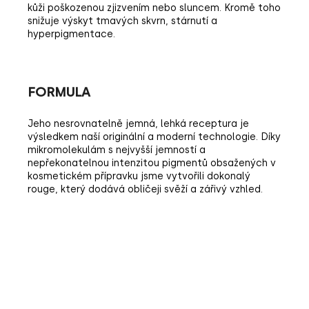
kůži poškozenou zjizvením nebo sluncem. Kromě toho
snižuje výskyt tmavých skvrn, stárnutí a
hyperpigmentace.
FORMULA
Jeho nesrovnatelně jemná, lehká receptura je
výsledkem naší originální a moderní technologie. Díky
mikromolekulám s nejvyšší jemností a
nepřekonatelnou intenzitou pigmentů obsažených v
kosmetickém přípravku jsme vytvořili dokonalý
rouge, který dodává obličeji svěží a zářivý vzhled.