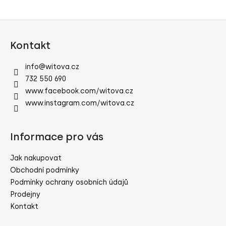
Z
á
Kontakt
p
a
info
@
witova.cz
t
732 550 690
í
www.facebook.com/witova.cz
www.instagram.com/witova.cz
Informace pro vás
Jak nakupovat
Obchodní podmínky
Podmínky ochrany osobních údajů
Prodejny
Kontakt