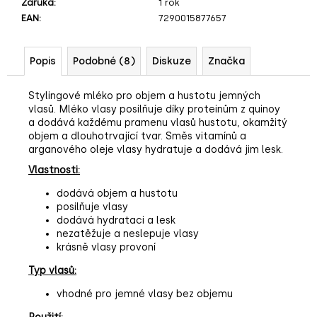
č
Záruka
:
1 rok
u
EAN
:
7290015877657
j
e
Popis
Podobné (8)
Diskuze
Značka
m
e
Stylingové mléko pro objem a hustotu jemných
vlasů. Mléko vlasy posilňuje díky proteinům z quinoy
a dodává každému pramenu vlasů hustotu, okamžitý
objem a dlouhotrvající tvar. Směs vitamínů a
arganového oleje vlasy hydratuje a dodává jim lesk.
Vlastnosti:
dodává objem a hustotu
posilňuje vlasy
dodává hydrataci a lesk
nezatěžuje a neslepuje vlasy
krásně vlasy provoní
Typ vlasů:
vhodné pro jemné vlasy bez objemu