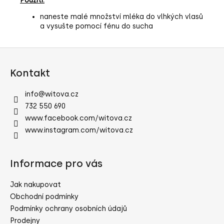
Použití:
naneste malé množství mléka do vlhkých vlasů
a vysušte pomocí fénu do sucha
Z
á
Kontakt
p
a
info
@
witova.cz
t
732 550 690
í
www.facebook.com/witova.cz
www.instagram.com/witova.cz
Informace pro vás
Jak nakupovat
Obchodní podmínky
Podmínky ochrany osobních údajů
Prodejny