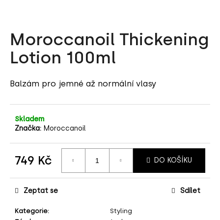
a
j
Moroccanoil Thickening
í
t
Lotion 100ml
?
Balzám pro jemné až normální vlasy
HLEDAT
Skladem
Značka:
Moroccanoil
D
749 Kč
DO KOŠÍKU
o
Měrná
p
cena:
o
Zeptat se
Sdílet
r
u
Kategorie
:
Styling