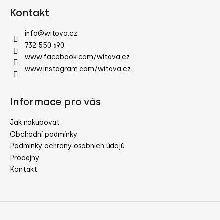
á
Kontakt
p
a
info
@
witova.cz
t
732 550 690
í
www.facebook.com/witova.cz
www.instagram.com/witova.cz
Informace pro vás
Jak nakupovat
Obchodní podmínky
Podmínky ochrany osobních údajů
Prodejny
Kontakt