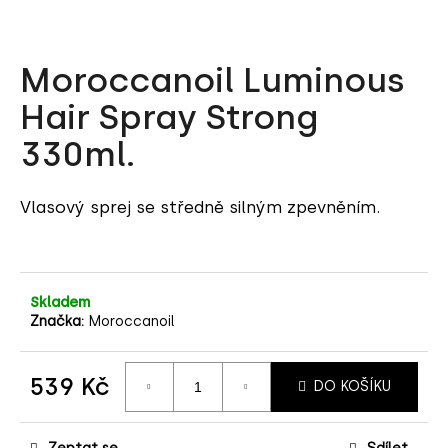
a
j
Moroccanoil Luminous
í
t
Hair Spray Strong
?
330ml.
Vlasový sprej se středně silným zpevněním.
HLEDAT
Skladem
D
Značka:
Moroccanoil
o
p
539 Kč
o
DO KOŠÍKU
r
Měrná
cena:
u