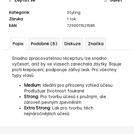
Zeptat se
Sdílet
č
u
Kategorie
:
Styling
j
Záruka
:
1 rok
e
EAN
:
7290011521585
m
e
Popis
Podobné (8)
Diskuze
Značka
Snadno zpracovatelnou recepturu lze snadno
vyčesat, aniž by ve vlasech zanechala zbytky. Bojuje
proti krepacení, podporuje zářivý lesk. Pro všechny
typy vlasů.
Medium:
Ideální pro přirozený vzhled účesu.
Prodlužuje životnost foukané
Strong:
Pro tvorbu účesů s pružným, ale
zároveň pevným zpevněním
Extra Strong:
Lak pro tvorbu těch
nejnáročnějších účesů
Z