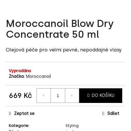
a
j
Moroccanoil Blow Dry
í
t
Concentrate 50 ml
?
Olejová péče pro velmi pevné, nepoddajné vlasy
HLEDAT
Vyprodáno
Značka:
Moroccanoil
D
669 Kč
DO KOŠÍKU
o
Měrná
p
cena:
o
Zeptat se
Sdílet
r
u
Kategorie
:
Styling