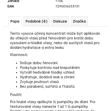
č
Záruka
:
1 rok
u
EAN
:
7290016033731
j
e
Popis
Podobné (8)
Diskuze
Značka
m
e
Tento vysoce účinný koncentrát může být aplikován
do vlhkých vlasů před fénováním pro kratší dobu
vysoušení a hladké vlasy, nebo do suchých vlasů pro
dodání hydratace a extra lesku.
Vlastnosti:
Snížuje dobu fénování.
Poskytuje kontrolu nad krepatěním.
Vytváří hedvábně hladký vzhled.
Hydratuje, dodává lesk a chrání.
Zvyšuje pružnost vlasů.
Bez parabenů, sulfátů a ftalátů.
Použití:
Pro hrubé vlasy aplikujte ½ pumpičky do dlaní. Pro
texturované vlasy naneste 1 až 1 ½ pumpičky.