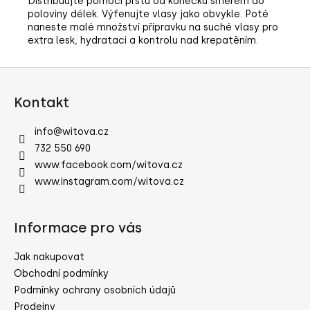
Distribuujte pomocí prstů od konečků směrem do
poloviny délek. Výfenujte vlasy jako obvykle. Poté
naneste malé množství přípravku na suché vlasy pro
extra lesk, hydrataci a kontrolu nad krepatěním.
Z
á
Kontakt
p
a
info
@
witova.cz
t
732 550 690
í
www.facebook.com/witova.cz
www.instagram.com/witova.cz
Informace pro vás
Jak nakupovat
Obchodní podmínky
Podmínky ochrany osobních údajů
Prodejny